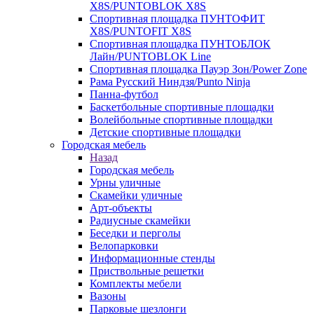
X8S/PUNTOBLOK X8S
Спортивная площадка ПУНТОФИТ
X8S/PUNTOFIT X8S
Спортивная площадка ПУНТОБЛОК
Лайн/PUNTOBLOK Line
Спортивная площадка Пауэр Зон/Power Zone
Рама Русский Ниндзя/Punto Ninja
Панна-футбол
Баскетбольные спортивные площадки
Волейбольные спортивные площадки
Детские спортивные площадки
Городская мебель
Назад
Городская мебель
Урны уличные
Скамейки уличные
Арт-объекты
Радиусные скамейки
Беседки и перголы
Велопарковки
Информационные стенды
Приствольные решетки
Комплекты мебели
Вазоны
Парковые шезлонги