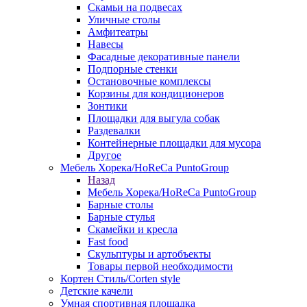
Скамьи на подвесах
Уличные столы
Амфитеатры
Навесы
Фасадные декоративные панели
Подпорные стенки
Остановочные комплексы
Корзины для кондиционеров
Зонтики
Площадки для выгула собак
Раздевалки
Контейнерные площадки для мусора
Другое
Мебель Хорека/HoReCa PuntoGroup
Назад
Мебель Хорека/HoReCa PuntoGroup
Барные столы
Барные стулья
Скамейки и кресла
Fast food
Скульптуры и артобъекты
Товары первой необходимости
Кортен Стиль/Corten style
Детские качели
Умная спортивная площадка