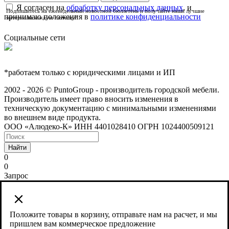
Я согласен на
обработку персональных данных
, и
Подпишитесь на еженедельный новостной бюллетень и получайте наши лучшие
принимаю положения в
политике конфиденциальности
материалы каждую пятницу!
Социальные сети
*работаем только с юридическими лицами и ИП
2002 - 2026 © PuntoGroup - производитель городской мебели.
Производитель имеет право вносить изменения в
техническую документацию с минимальными изменениями
во внешнем виде продукта.
ООО «Алюдеко-К» ИНН 4401028410 ОГРН 1024400509121
Найти
0
0
Запрос
Сайт использует cookies и сервис веб-аналитики Яндекс
Метрика, предоставляемый компанией ООО «ЯНДЕКС»,
119021, Россия, Москва, ул. Л. Толстого, 16.
Положите товары в корзину, отправьте нам на расчет, и мы
пришлем вам коммерческое предложение
Согласие на обработку персональных данных