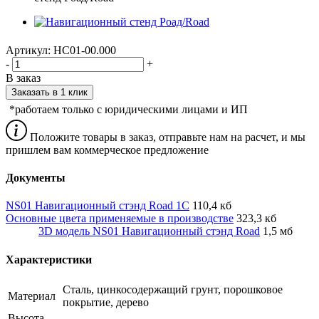
Артикул:
НС01-00.000
-
+
В заказ
Заказать в 1 клик
*работаем только с юридическими лицами и ИП
Положите товары в заказ, отправьте нам на расчет, и мы
пришлем вам коммерческое предложение
Документы
NS01 Навигационный стэнд Road 1С
110,4 кб
Основные цвета применяемые в производстве
323,3 кб
3D модель NS01 Навигационный стэнд Road
1,5 мб
Характеристики
Сталь, цинкосодержащий грунт, порошковое
Материал
покрытие, дерево
Высота