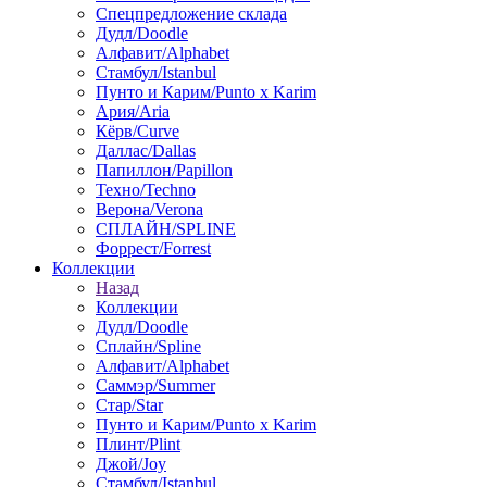
Спецпредложение склада
Дудл/Doodle
Алфавит/Alphabet
Стамбул/Istanbul
Пунто и Карим/Punto x Karim
Ария/Aria
Кёрв/Curve
Даллас/Dallas
Папиллон/Papillon
Техно/Techno
Верона/Verona
СПЛАЙН/SPLINE
Форрест/Forrest
Коллекции
Назад
Коллекции
Дудл/Doodle
Сплайн/Spline
Алфавит/Alphabet
Саммэр/Summer
Стар/Star
Пунто и Карим/Punto x Karim
Плинт/Plint
Джой/Joy
Стамбул/Istanbul