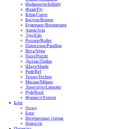
Инфинити/Infinity
Флай/Fly
Кёрв/Curve
Бостон/Boston
Бумеранг/Boomerang
Ария/Aria
Эдо/Edo
Роллер/Roller
Папиллон/Papillon
Вега/Vega
Пазл/Puzzle
Даллас/Dallas
Шадэ/Shade
Риф/Ref
Техно/Techno
Милан/Milano
Линготто/Lingotto
Руф/Roof
Форрест/Forrest
Блог
Назад
Блог
Интересные статьи
Новости
Проекты