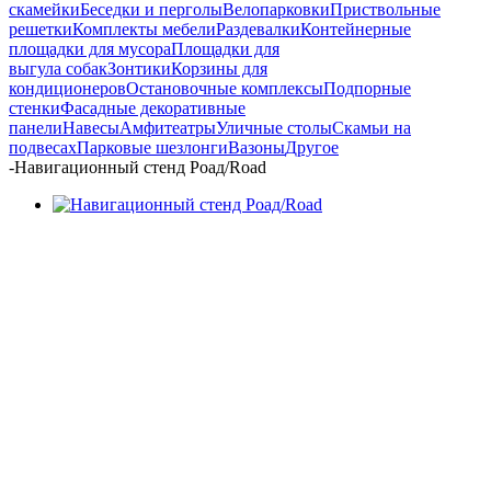
скамейки
Беседки и перголы
Велопарковки
Приствольные
решетки
Комплекты мебели
Раздевалки
Контейнерные
площадки для мусора
Площадки для
выгула собак
Зонтики
Корзины для
кондиционеров
Остановочные комплексы
Подпорные
стенки
Фасадные декоративные
панели
Навесы
Амфитеатры
Уличные столы
Скамьи на
подвесах
Парковые шезлонги
Вазоны
Другое
-
Навигационный стенд Роад/Road