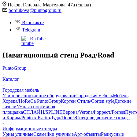
Псков, ​Генерала Маргелова, 47а (склад)
bordukova@puntogroup.ru
Вконтакте
Telegram
RuTube
Навигационный стенд Роад/Road
PuntoGroup
-
Каталог
-
Городская мебель
Уличное спортивное оборудование
Городская мебель
Мебель
Хорека/HoReCa PuntoGroup
Кортен Стиль/Corten style
Детские
качели
Умная спортивная
площадка
СПЛАЙН/SPLINE
Верона/Verona
Форрест/Forrest
Пунт
и Карим/Punto x Karim
Дудл/Doodle
Спецпредложение склада
-
Информационные стенды
Урны уличные
Скамейки уличные
Арт-объекты
Радиусные