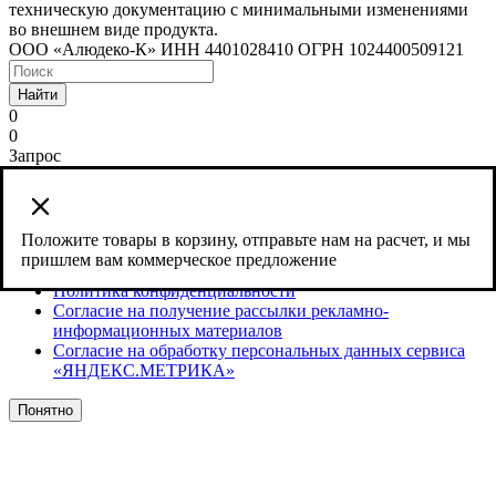
техническую документацию с минимальными изменениями
во внешнем виде продукта.
ООО «Алюдеко-К» ИНН 4401028410 ОГРН 1024400509121
Найти
0
0
Запрос
Сайт использует cookies и сервис веб-аналитики Яндекс
Метрика, предоставляемый компанией ООО «ЯНДЕКС»,
119021, Россия, Москва, ул. Л. Толстого, 16.
Положите товары в корзину, отправьте нам на расчет, и мы
пришлем вам коммерческое предложение
Согласие на обработку персональных данных
Политика конфиденциальности
Согласие на получение рассылки рекламно-
информационных материалов
Согласие на обработку персональных данных сервиса
«ЯНДЕКС.МЕТРИКА»
Понятно