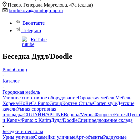
Псков, ​Генерала Маргелова, 47а (склад)
bordukova@puntogroup.ru
Вконтакте
Telegram
RuTube
Беседка Дудл/Doodle
PuntoGroup
-
Каталог
-
Городская мебель
Уличное спортивное оборудование
Городская мебель
Мебель
Хорека/HoReCa PuntoGroup
Кортен Стиль/Corten style
Детские
качели
Умная спортивная
площадка
СПЛАЙН/SPLINE
Верона/Verona
Форрест/Forrest
Пунт
и Карим/Punto x Karim
Дудл/Doodle
Спецпредложение склада
-
Беседки и перголы
Урны уличные
Скамейки уличные
Арт-объекты
Радиусные