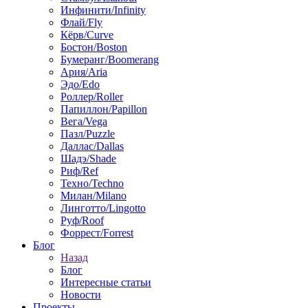
Инфинити/Infinity
Флай/Fly
Кёрв/Curve
Бостон/Boston
Бумеранг/Boomerang
Ария/Aria
Эдо/Edo
Роллер/Roller
Папиллон/Papillon
Вега/Vega
Пазл/Puzzle
Даллас/Dallas
Шадэ/Shade
Риф/Ref
Техно/Techno
Милан/Milano
Линготто/Lingotto
Руф/Roof
Форрест/Forrest
Блог
Назад
Блог
Интересные статьи
Новости
Проекты