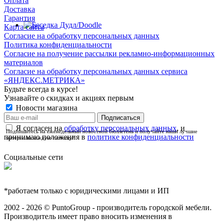
Оплата
Доставка
Гарантия
Карта сайта
Согласие на обработку персональных данных
Политика конфиденциальности
Согласие на получение рассылки рекламно-информационных
материалов
Согласие на обработку персональных данных сервиса
«ЯНДЕКС.МЕТРИКА»
Будьте всегда в курсе!
Узнавайте о скидках и акциях первым
Новости магазина
Я согласен на
обработку персональных данных
, и
Подпишитесь на еженедельный новостной бюллетень и получайте наши лучшие
принимаю положения в
политике конфиденциальности
материалы каждую пятницу!
Социальные сети
*работаем только с юридическими лицами и ИП
2002 - 2026 © PuntoGroup - производитель городской мебели.
Производитель имеет право вносить изменения в