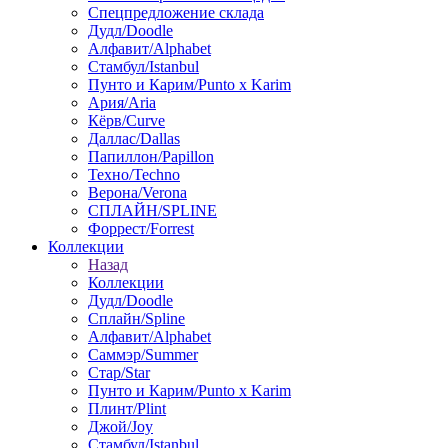
Спецпредложение склада
Дудл/Doodle
Алфавит/Alphabet
Стамбул/Istanbul
Пунто и Карим/Punto x Karim
Ария/Aria
Кёрв/Curve
Даллас/Dallas
Папиллон/Papillon
Техно/Techno
Верона/Verona
СПЛАЙН/SPLINE
Форрест/Forrest
Коллекции
Назад
Коллекции
Дудл/Doodle
Сплайн/Spline
Алфавит/Alphabet
Саммэр/Summer
Стар/Star
Пунто и Карим/Punto x Karim
Плинт/Plint
Джой/Joy
Стамбул/Istanbul