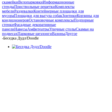
скамейки
Велопарковки
Информационные
стенды
Приствольные решетки
Комплекты
мебели
Раздевалки
Контейнерные площадки для
мусора
Площадки для выгула собак
Зонтики
Корзины для
кондиционеров
Остановочные комплексы
Подпорные
стенки
Фасадные декоративные
панели
Навесы
Амфитеатры
Уличные столы
Скамьи на
подвесах
Парковые шезлонги
Вазоны
Другое
-
Беседка Дудл/Doodle