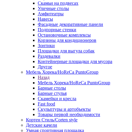
Скамьи на подвесах
Уличные столы
Амфитеатры
Навесы
Фасадные декоративные панели
Подпорные стенки
Остановочные комплексы
Корзины для кондиционеров
Зонтики
Площадки для выгула собак
Раздевалки
Контейнерные площадки для мусора
Другое
Мебель Хорека/HoReCa PuntoGroup
Назад
Мебель Хорека/HoReCa PuntoGroup
Барные столы
Барные стулья
Скамейки и кресла
Fast food
Скульптуры и артобъекты
Товары первой необходимости
Кортен Стиль/Corten style
Детские качели
Умная спортивная площадка