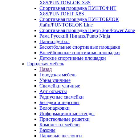
X8S/PUNTOBLOK X8S
Спортивная площадка ПУНТОФИТ
X8S/PUNTOFIT X8S
Спортивная площадка ПУНТОБЛОК
Лайн/PUNTOBLOK Line
Спортивная площадка Пауэр Зон/Power Zone
Рама Русский Ниндзя/Punto Ninja
Панна-футбол
Баскетбольные спортивные площадки
Волейбольные спортивные площадки
Детские спортивные площадки
Городская мебель
Назад
Городская мебель
Урны уличные
Скамейки уличные
Арт-объекты
Радиусные скамейки
Беседки и перголы
Велопарковки
Информационные стенды
Приствольные решетки
Комплекты мебели
Вазоны
Парковые шезлонги