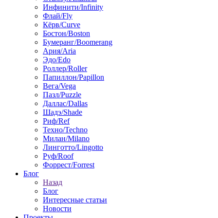
Инфинити/Infinity
Флай/Fly
Кёрв/Curve
Бостон/Boston
Бумеранг/Boomerang
Ария/Aria
Эдо/Edo
Роллер/Roller
Папиллон/Papillon
Вега/Vega
Пазл/Puzzle
Даллас/Dallas
Шадэ/Shade
Риф/Ref
Техно/Techno
Милан/Milano
Линготто/Lingotto
Руф/Roof
Форрест/Forrest
Блог
Назад
Блог
Интересные статьи
Новости
Проекты