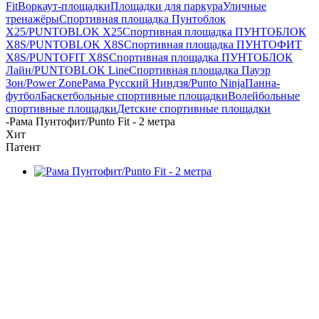
Fit
Воркаут-площадки
Площадки для паркура
Уличные
тренажёры
Спортивная площадка Пунтоблок
Х25/PUNTOBLOK X25
Спортивная площадка ПУНТОБЛОК
X8S/PUNTOBLOK X8S
Спортивная площадка ПУНТОФИТ
X8S/PUNTOFIT X8S
Спортивная площадка ПУНТОБЛОК
Лайн/PUNTOBLOK Line
Спортивная площадка Пауэр
Зон/Power Zone
Рама Русский Ниндзя/Punto Ninja
Панна-
футбол
Баскетбольные спортивные площадки
Волейбольные
спортивные площадки
Детские спортивные площадки
-
Рама Пунтофит/Punto Fit - 2 метра
Хит
Патент