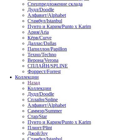
Спецпредложение склада
Дудл/Doodle
Алфавит/Alphabet
Стамбул/Istanbul
Пунто и Карим/Punto x Karim
Ария/Aria
Кёрв/Curve
Даллас/Dallas
Папиллон/Papillon
Техно/Techno
Верона/Verona
СПЛАЙН/SPLINE
Форрест/Forrest
Коллекции
Назад
Коллекции
Дудл/Doodle
Сплайн/Spline
Алфавит/Alphabet
Саммэр/Summer
Стар/Star
Пунто и Карим/Punto x Karim
Плинт/Plint
Джой/Joy
Стамбул/Istanbul