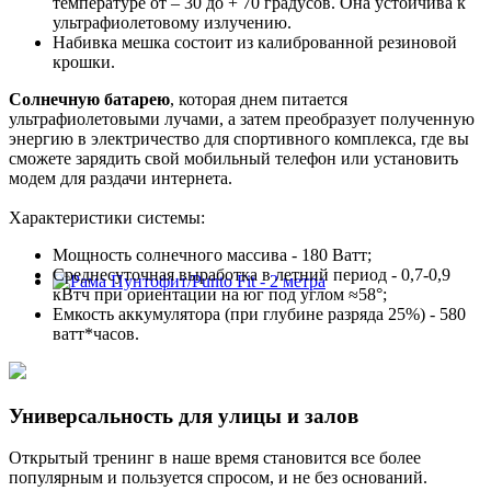
температуре от – 30 до + 70 градусов. Она устойчива к
ультрафиолетовому излучению.
Набивка мешка состоит из калиброванной резиновой
крошки.
Солнечную батарею
, которая днем питается
ультрафиолетовыми лучами, а затем преобразует полученную
энергию в электричество для спортивного комплекса, где вы
сможете зарядить свой мобильный телефон или установить
модем для раздачи интернета.
Характеристики системы:
Мощность солнечного массива - 180 Ватт;
Среднесуточная выработка в летний период - 0,7-0,9
кВтч при ориентации на юг под углом ≈58°;
Емкость аккумулятора (при глубине разряда 25%) - 580
ватт*часов.
Универсальность для улицы и залов
Открытый тренинг в наше время становится все более
популярным и пользуется спросом, и не без оснований.