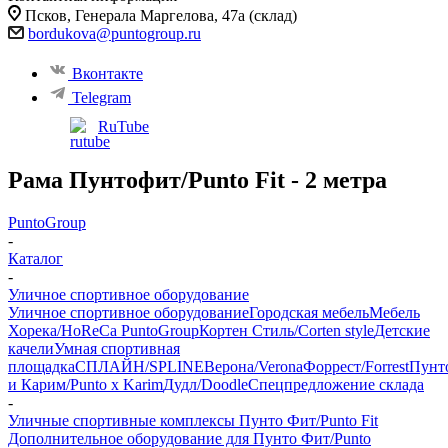
Псков, ​Генерала Маргелова, 47а (склад)
bordukova@puntogroup.ru
Вконтакте
Telegram
RuTube
Рама Пунтофит/Punto Fit - 2 метра
PuntoGroup
-
Каталог
-
Уличное спортивное оборудование
Уличное спортивное оборудование
Городская мебель
Мебель
Хорека/HoReCa PuntoGroup
Кортен Стиль/Corten style
Детские
качели
Умная спортивная
площадка
СПЛАЙН/SPLINE
Верона/Verona
Форрест/Forrest
Пунт
и Карим/Punto x Karim
Дудл/Doodle
Спецпредложение склада
-
Уличные спортивные комплексы Пунто Фит/Punto Fit
Дополнительное оборудование для Пунто Фит/Punto