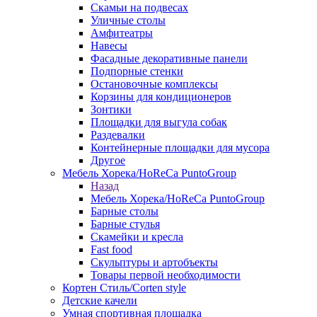
Скамьи на подвесах
Уличные столы
Амфитеатры
Навесы
Фасадные декоративные панели
Подпорные стенки
Остановочные комплексы
Корзины для кондиционеров
Зонтики
Площадки для выгула собак
Раздевалки
Контейнерные площадки для мусора
Другое
Мебель Хорека/HoReCa PuntoGroup
Назад
Мебель Хорека/HoReCa PuntoGroup
Барные столы
Барные стулья
Скамейки и кресла
Fast food
Скульптуры и артобъекты
Товары первой необходимости
Кортен Стиль/Corten style
Детские качели
Умная спортивная площадка