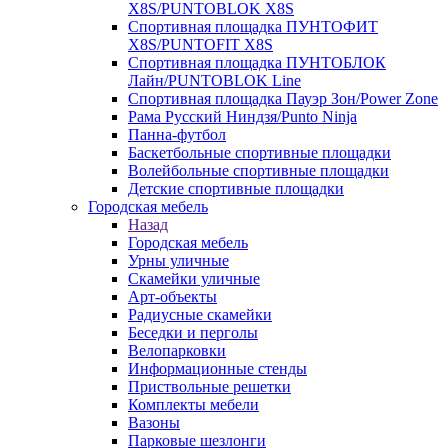
X8S/PUNTOBLOK X8S
Спортивная площадка ПУНТОФИТ
X8S/PUNTOFIT X8S
Спортивная площадка ПУНТОБЛОК
Лайн/PUNTOBLOK Line
Спортивная площадка Пауэр Зон/Power Zone
Рама Русский Ниндзя/Punto Ninja
Панна-футбол
Баскетбольные спортивные площадки
Волейбольные спортивные площадки
Детские спортивные площадки
Городская мебель
Назад
Городская мебель
Урны уличные
Скамейки уличные
Арт-объекты
Радиусные скамейки
Беседки и перголы
Велопарковки
Информационные стенды
Приствольные решетки
Комплекты мебели
Вазоны
Парковые шезлонги